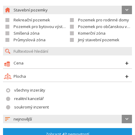
Stavební pozemky
Rekreační pozemek
Pozemek pro rodinné domy
Pozemek pro bytovou výstavbu
Pozemek pro občanskou vybavenost
Smíšená zóna
Komerční zóna
Průmyslová zóna
Jiný stavební pozemek
Cena
Plocha
všechny inzeráty
realitní kancelář
soukromý inzerent
nejnovější
Zobrazit
42
nemovitostí