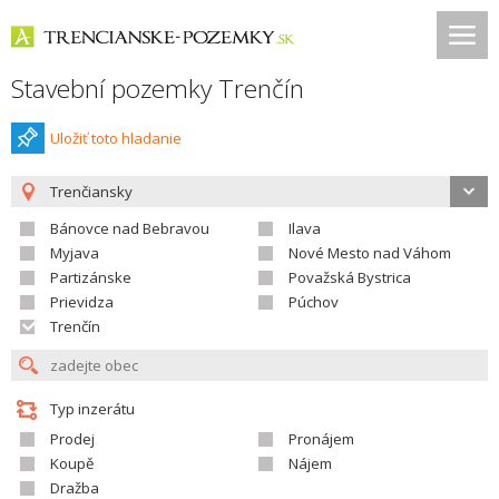
Stavební pozemky Trenčín
Uložiť toto hladanie
Trenčiansky
Bánovce nad Bebravou
Ilava
Myjava
Nové Mesto nad Váhom
Partizánske
Považská Bystrica
Prievidza
Púchov
Trenčín
Typ inzerátu
Prodej
Pronájem
Koupě
Nájem
Dražba