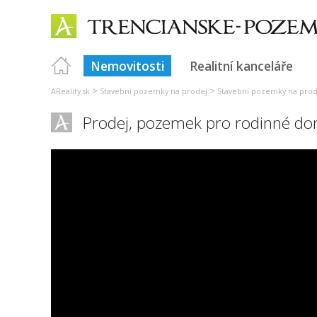
Nemovitosti
Realitní kanceláře
>
>
AReality.sk
Stavební pozemky na prodej
Stavební pozemky na prod
Prodej, pozemek pro rodinné do