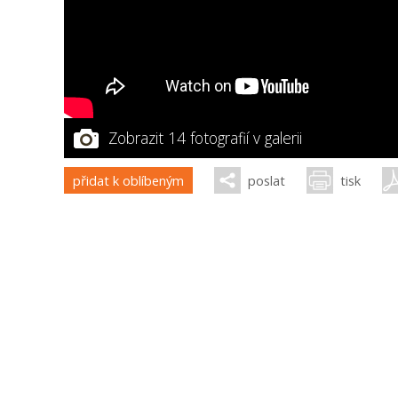
Zobrazit 14 fotografií v galerii
přidat k oblíbeným
poslat
tisk