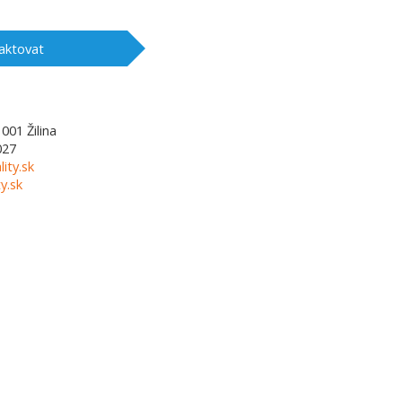
aktovat
1001
Žilina
027
lity.sk
y.sk