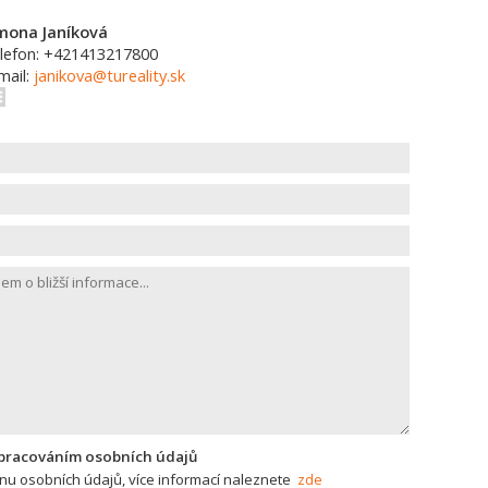
mona Janíková
lefon: +421413217800
mail:
janikova@tureality.sk
zpracováním osobních údajů
u osobních údajů, více informací naleznete
zde