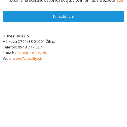
Dbáme na ochranu osobních údajů, více informací naleznete
zde
Kontaktovat
TUreality s.r.o.
Hálkova 2761/33
01001
Žilina
Telefon:
0948 777 027
E-mail:
zilina@tureality.sk
Web:
www.TUreality.sk