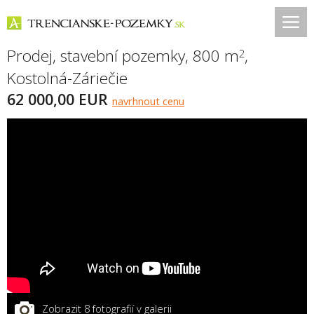
Prodej, stavební pozemky, 800 m
,
2
Kostolná-Záriečie
62 000,00 EUR
navrhnout cenu
Zobrazit 8 fotografií v galerii