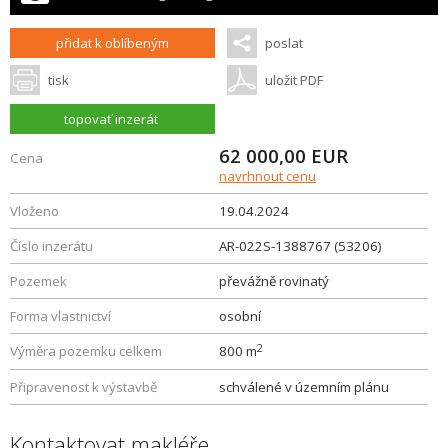
přidat k oblíbeným
poslat
tisk
uložit PDF
topovať inzerát
62 000,00
EUR
Cena
navrhnout cenu
Vloženo
19.04.2024
Číslo inzerátu
AR-022S-1388767 (53206)
Pozemek
převážně rovinatý
Forma vlastnictví
osobní
2
Výměra pozemku celkem
800 m
Připravenost k výstavbě
schválené v územním plánu
Kontaktovat makléře