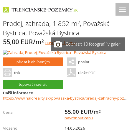
Prodej, zahrada, 1 852 m
,
Považská
2
Bystrica
,
Považská Bystrica
55,00 EUR/m
2
navrhnout cenu
Zobrazit 10 fotografií v galerii
přidat k oblíbeným
poslat
tisk
uložit PDF
topovať inzerát
Další informace
https://www.haloreality.sk/povazska-bystrica/predaj-zahradny-pozemok-1852-m2-povazska-bystrica-jelsove---exkluzivne-halo-reality/72893
55,00
EUR/m
2
Cena
navrhnout cenu
Vloženo
14.05.2026