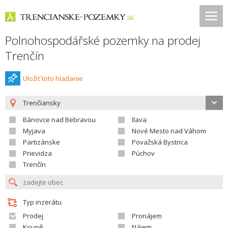
Polnohospodářské pozemky na prodej
Trenčín
Uložiť toto hladanie
Trenčiansky
Bánovce nad Bebravou
Ilava
Myjava
Nové Mesto nad Váhom
Partizánske
Považská Bystrica
Prievidza
Púchov
Trenčín
Typ inzerátu
Prodej
Pronájem
Koupě
Nájem