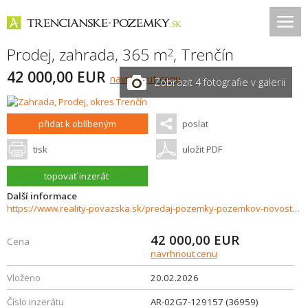
Prodej, zahrada, 365 m
,
Trenčín
2
42 000,00 EUR
navrhnout cenu
Zobrazit 4 fotografie v galerii
přidat k oblíbeným
poslat
tisk
uložit PDF
topovať inzerát
Další informace
https://www.reality-povazska.sk/predaj-pozemky-pozemkov-novostavby/Zahradny-pozemok-idealny-pre-mobilny-dom-na-predaj-Trencin-36959/?utm_source=areality&utm_medium=xml&utm_term=36959&utm_content=chalupa&utm_campaign=portaly
42 000,00
EUR
Cena
navrhnout cenu
Vloženo
20.02.2026
Číslo inzerátu
AR-02G7-129157 (36959)