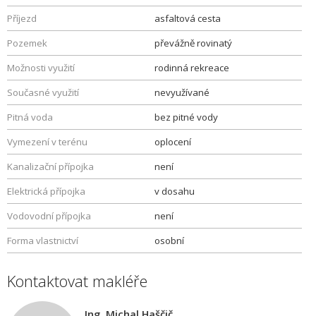
Příjezd
asfaltová cesta
Pozemek
převážně rovinatý
Možnosti využití
rodinná rekreace
Současné využití
nevyužívané
Pitná voda
bez pitné vody
Vymezení v terénu
oplocení
Kanalizační přípojka
není
Elektrická přípojka
v dosahu
Vodovodní přípojka
není
Forma vlastnictví
osobní
Kontaktovat makléře
Ing. Michal Haščič