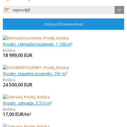
nejnovější
Zobrazit
5
nemovitostí
Prodej, rekreační pozemek, 1 100 m
2
Bošáca
18 999,00
EUR
Prodej, stavební pozemky, 741 m
2
Bošáca
24 500,00
EUR
Prodej, zahrada, 3 513 m
2
Bošáca
17,00
EUR/m
2