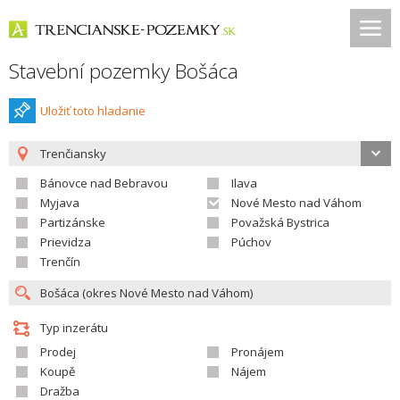
Stavební pozemky Bošáca
Uložiť toto hladanie
Trenčiansky
Bánovce nad Bebravou
Ilava
Myjava
Nové Mesto nad Váhom
Partizánske
Považská Bystrica
Prievidza
Púchov
Trenčín
Typ inzerátu
Prodej
Pronájem
Koupě
Nájem
Dražba