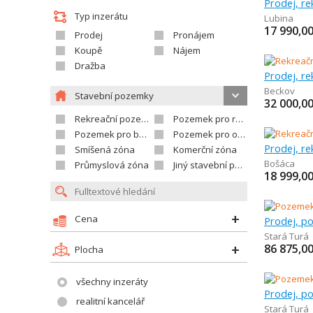
Prodej, r
Typ inzerátu
Lubina
17 990,0
Prodej
Pronájem
Koupě
Nájem
Dražba
Prodej, r
Beckov
Stavební pozemky
32 000,0
Rekreační pozemek
Pozemek pro rodinné domy
Pozemek pro bytovou výstavbu
Pozemek pro občanskou vybavenost
Prodej, r
Smíšená zóna
Komerční zóna
Bošáca
Průmyslová zóna
Jiný stavební pozemek
18 999,0
Cena
Stará Turá
86 875,0
Plocha
všechny inzeráty
realitní kancelář
Stará Turá