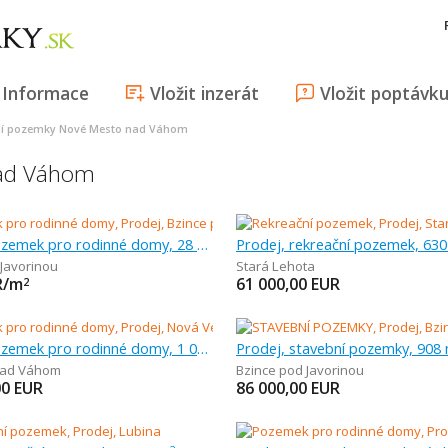
Informace
Vložit inzerát
Vložit poptávk
ní pozemky Nové Mesto nad Váhom
nad Váhom
Prodej, pozemek pro rodinné domy, 28 921 m
Prodej, rekreační pozemek, 63
 Javorinou
Stará Lehota
R/m
61 000,00
EUR
2
Prodej, pozemek pro rodinné domy, 1 098 m
Prodej, stavební pozemky, 908
nad Váhom
Bzince pod Javorinou
00
EUR
86 000,00
EUR