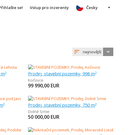
Přihlašte se!
Vstup pro inzerenty
Česky
u
nejnovější
0 m
Prodej, stavební pozemky, 998 m
2
2
Kočovce
99 990,00
EUR
 m
Prodej, stavební pozemky, 750 m
2
2
Dolné Srnie
50 000,00
EUR