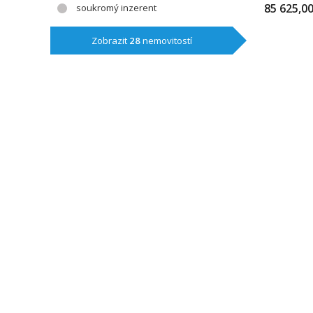
85 625,0
soukromý inzerent
Zobrazit
28
nemovitostí