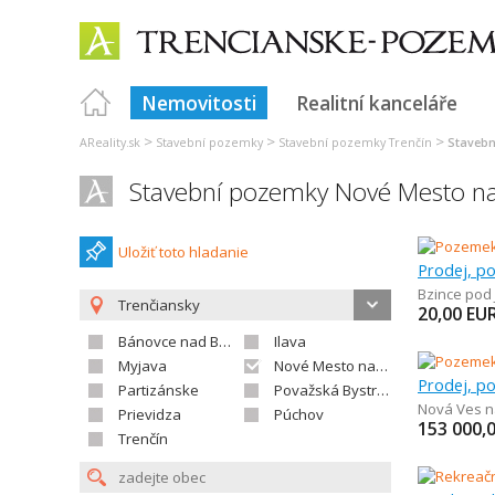
Nemovitosti
Realitní kanceláře
>
>
>
AReality.sk
Stavební pozemky
Stavební pozemky Trenčín
Staveb
Stavební pozemky Nové Mesto 
Uložiť toto hladanie
Bzince pod
Trenčiansky
20,00
EU
Bánovce nad Bebravou
Ilava
Myjava
Nové Mesto nad Váhom
Partizánske
Považská Bystrica
Nová Ves 
Prievidza
Púchov
153 000,
Trenčín