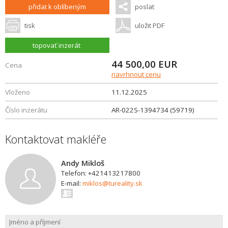
přidat k oblíbeným
poslat
tisk
uložit PDF
topovať inzerát
44 500,00
EUR
Cena
navrhnout cenu
Vloženo
11.12.2025
Číslo inzerátu
AR-022S-1394734 (59719)
Kontaktovat makléře
Andy Mikloš
Telefon: +421413217800
E-mail:
miklos@tureality.sk