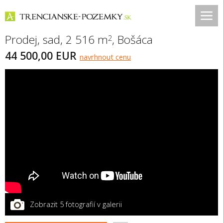
Prodej, sad, 2 516 m
,
Bošáca
2
44 500,00 EUR
navrhnout cenu
Zobrazit 5 fotografií v galerii