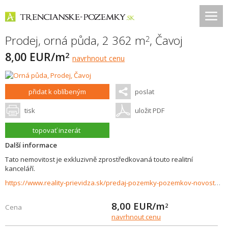
Prodej, orná půda, 2 362 m
,
Čavoj
2
8,00 EUR/m
2
navrhnout cenu
přidat k oblíbeným
poslat
tisk
uložit PDF
topovať inzerát
Další informace
Tato nemovitost je exkluzivně zprostředkovaná touto realitní
kanceláří.
https://www.reality-prievidza.sk/predaj-pozemky-pozemkov-novostavby/pozemok-nad-obcou-Cavoj-30617/?utm_source=areality&utm_medium=xml&utm_term=30617&utm_content=chalupa&utm_campaign=portaly
8,00
EUR/m
2
Cena
navrhnout cenu