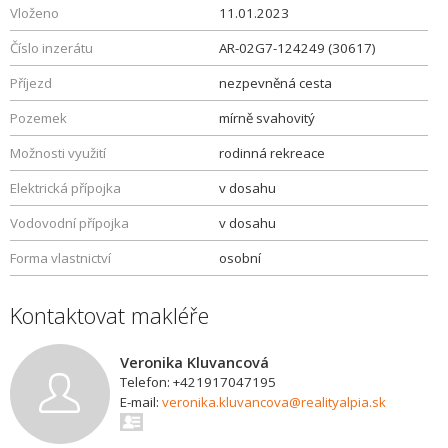
Vloženo
11.01.2023
Číslo inzerátu
AR-02G7-124249 (30617)
Příjezd
nezpevněná cesta
Pozemek
mírně svahovitý
Možnosti využití
rodinná rekreace
Elektrická přípojka
v dosahu
Vodovodní přípojka
v dosahu
Forma vlastnictví
osobní
Kontaktovat makléře
Veronika Kluvancová
Telefon: +421917047195
E-mail:
veronika.kluvancova@realityalpia.sk