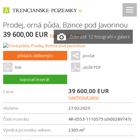
Prodej, orná půda,
Bzince pod Javorinou
39 600,00 EUR
navrhnout cenu
Zobrazit 12 fotografií v galerii
přidat k oblíbeným
poslat
tisk
uložit PDF
topovať inzerát
39 600,00
EUR
Cena
navrhnout cenu
Vloženo
27.03.2025
Číslo inzerátu
AR-0553-1110575 (ch00289747)
2
Výměra pozemku celkem
2305 m