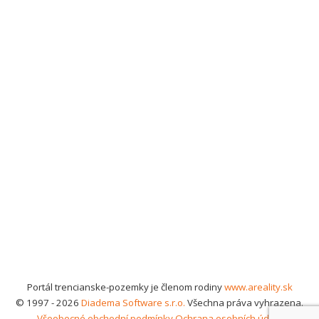
Portál trencianske-pozemky je členom rodiny
www.areality.sk
© 1997 - 2026
Diadema Software s.r.o.
Všechna práva vyhrazena.
Všeobecné obchodní podmínky
Ochrana osobních údajů