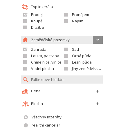
Typ inzerátu
Prodej
Pronájem
Koupě
Nájem
Dražba
Zemědělské pozemky
Zahrada
Sad
Louka, pastvina
Orná půda
Chmelnice, vinice
Lesní půda
Vodní plocha
Jiný zemědělský pozemek
Cena
Plocha
všechny inzeráty
realitní kancelář