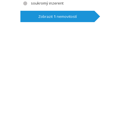
soukromý inzerent
Zobrazit
1
nemovitostí