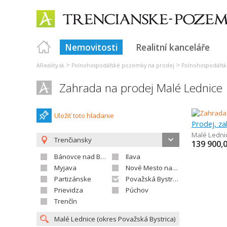
Nemovitosti
Realitní kanceláře
>
>
AReality.sk
Polnohospodářské pozemky na prodej
Polnohospodářsk
Zahrada na prodej Malé Lednice
Uložiť toto hladanie
Prodej, za
Malé Ledni
Trenčiansky
139 900,
Bánovce nad Bebravou
Ilava
Myjava
Nové Mesto nad Váhom
Partizánske
Považská Bystrica
Prievidza
Púchov
Trenčín