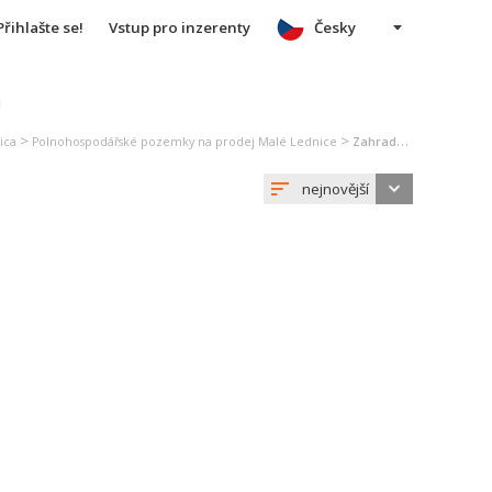
Přihlašte se!
Vstup pro inzerenty
Česky
u
>
>
ica
Polnohospodářské pozemky na prodej Malé Lednice
Zahrada na prodej Malé Lednice
nejnovější