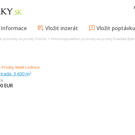
Informace
Vložit inzerát
Vložit poptávk
>
é pozemky na prodej Trenčín
Polnohospodářské pozemky na prodej Považská Bystr
hrada, 3 630 m
2
ce
00
EUR