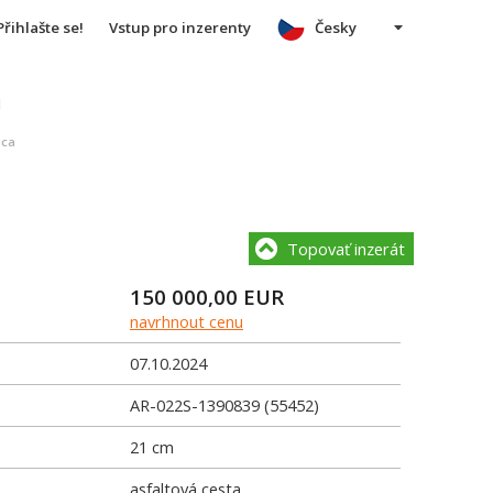
Přihlašte se!
Vstup pro inzerenty
Česky
u
ica
Topovať inzerát
150 000,00
EUR
navrhnout cenu
07.10.2024
AR-022S-1390839 (55452)
21 cm
asfaltová cesta