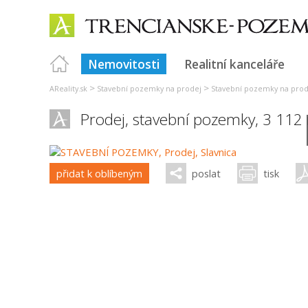
Nemovitosti
Realitní kanceláře
>
>
AReality.sk
Stavební pozemky na prodej
Stavební pozemky na prod
Prodej, stavební pozemky, 3 112
přidat k oblíbeným
poslat
tisk