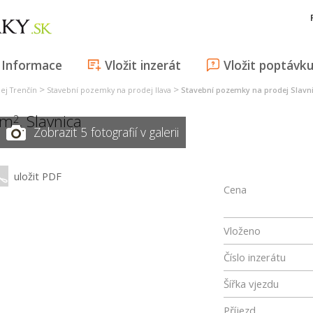
Informace
Vložit inzerát
Vložit poptávk
>
>
ej Trenčín
Stavební pozemky na prodej Ilava
Stavební pozemky na prodej Slavn
 m
,
Slavnica
2
Zobrazit 5 fotografií v galerii
uložit PDF
Cena
Vloženo
Číslo inzerátu
Šířka vjezdu
Příjezd