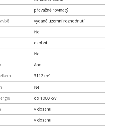
převážně rovinatý
tavbě
vydané územní rozhodnutí
Ne
osobní
Ne
p
Ano
elkem
3112 m
2
m
Ne
nergie
do 1000 kW
a
v dosahu
v dosahu