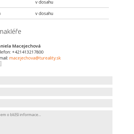
v dosahu
a
v dosahu
makléře
niela Macejechová
lefon: +421413217800
mail:
macejechova@tureality.sk