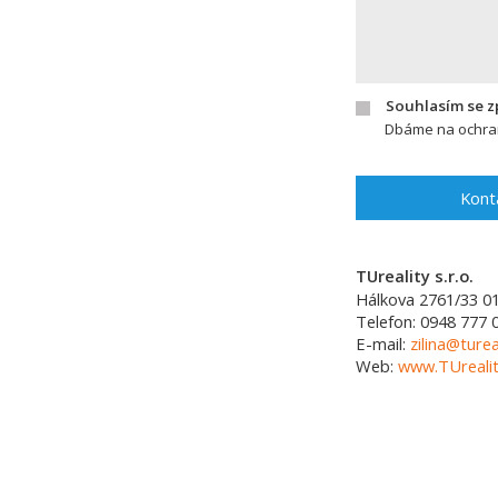
Souhlasím se 
Dbáme na ochran
Kont
TUreality s.r.o.
Hálkova 2761/33
0
Telefon:
0948 777 
E-mail:
zilina@turea
Web:
www.TUrealit