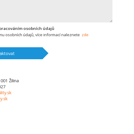
zpracováním osobních údajů
u osobních údajů, více informací naleznete
zde
aktovat
1001
Žilina
027
lity.sk
y.sk