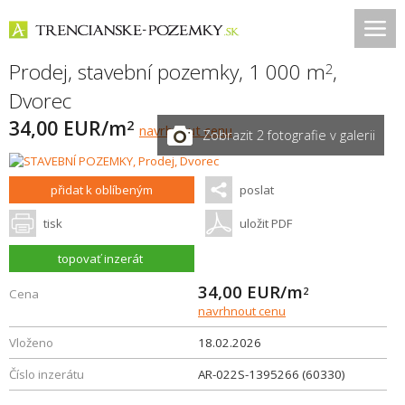
Prodej, stavební pozemky, 1 000 m
,
2
Dvorec
34,00 EUR/m
2
navrhnout cenu
Zobrazit 2 fotografie v galerii
přidat k oblíbeným
poslat
tisk
uložit PDF
topovať inzerát
34,00
EUR/m
2
Cena
navrhnout cenu
Vloženo
18.02.2026
Číslo inzerátu
AR-022S-1395266 (60330)