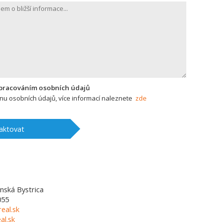
zpracováním osobních údajů
u osobních údajů, více informací naleznete
zde
aktovat
nská Bystrica
055
eal.sk
l.sk