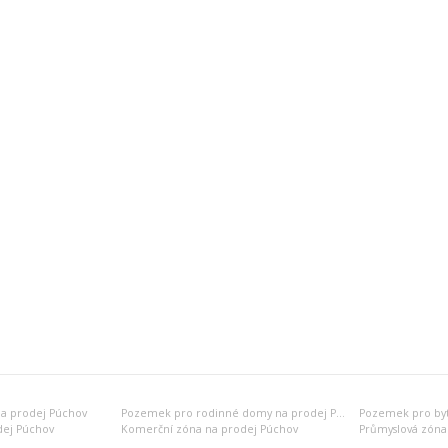
a prodej Púchov
Pozemek pro rodinné domy na prodej Púchov
dej Púchov
Komerční zóna na prodej Púchov
Průmyslová zóna