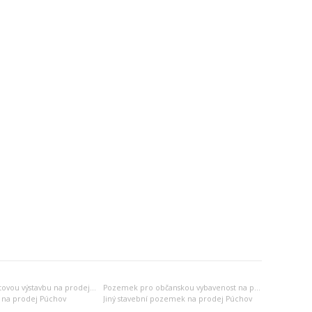
Pozemek pro bytovou výstavbu na prodej Púchov
Pozemek pro občanskou vybavenost na prodej Púchov
 na prodej Púchov
Jiný stavební pozemek na prodej Púchov