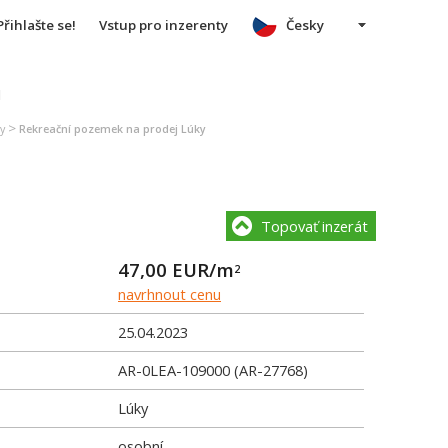
Přihlašte se!
Vstup pro inzerenty
Česky
u
>
y
Rekreační pozemek na prodej Lúky
Topovať inzerát
47,00
EUR/m
2
navrhnout cenu
25.04.2023
AR-0LEA-109000 (AR-27768)
Lúky
osobní