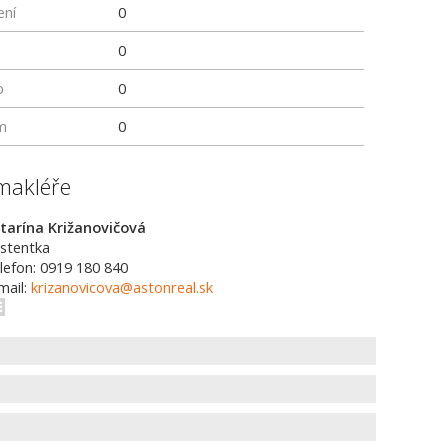
ení
0
0
p
0
m
0
makléře
tarína Križanovičová
istentka
lefon: 0919 180 840
mail:
krizanovicova@astonreal.sk