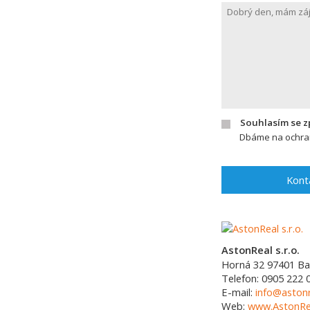
Souhlasím se 
Dbáme na ochran
Kont
AstonReal s.r.o.
Horná 32
97401
Ba
Telefon:
0905 222 
E-mail:
info@astonr
Web:
www.AstonRea