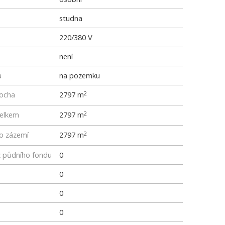
studna
220/380 V
není
a
na pozemku
locha
2797 m
2
elkem
2797 m
2
ho zázemí
2797 m
2
z půdního fondu
0
0
0
0