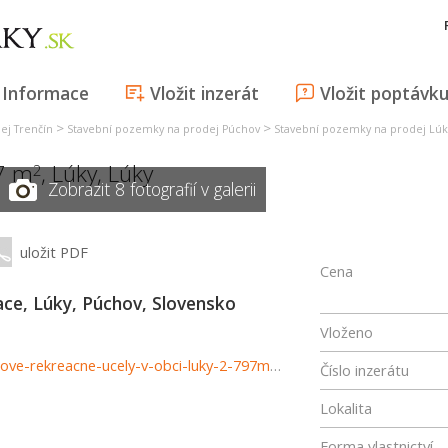
Informace
Vložit inzerát
Vložit poptávk
>
>
ej Trenčín
Stavební pozemky na prodej Púchov
Stavební pozemky na prodej Lúk
97 m
,
Lúky
,
Lúky
2
Zobrazit 8 fotografií v galerii
uložit PDF
Cena
ce, Lúky, Púchov, Slovensko
Vloženo
http://www.astonreal.sk/pozemok-na-priemyselne-sportove-rekreacne-ucely-v-obci-luky-2-797m2-736302
Číslo inzerátu
Lokalita
Forma vlastnictví