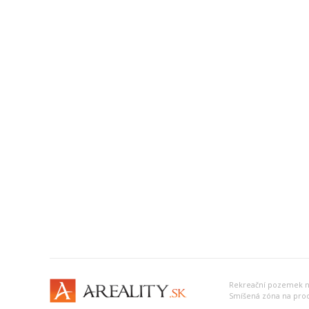
Rekreační pozemek n
Smíšená zóna na pro