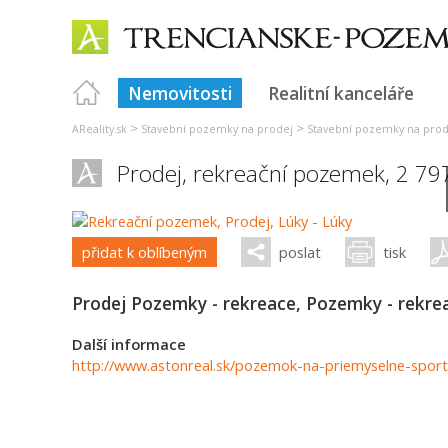
Nemovitosti
Realitní kanceláře
>
>
AReality.sk
Stavební pozemky na prodej
Stavební pozemky na prod
Prodej, rekreační pozemek, 2 7
přidat k oblíbeným
poslat
tisk
Prodej Pozemky - rekreace, Pozemky - rekrea
Další informace