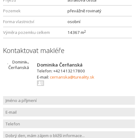
Příjezd
asfaltová cesta
Pozemek
převážně rovinatý
Forma vlastnictví
osobní
2
Výměra pozemku celkem
14367 m
Kontaktovat makléře
Dominika Čerňanská
Telefon: +421413217800
E-mail:
cernanska@tureality.sk