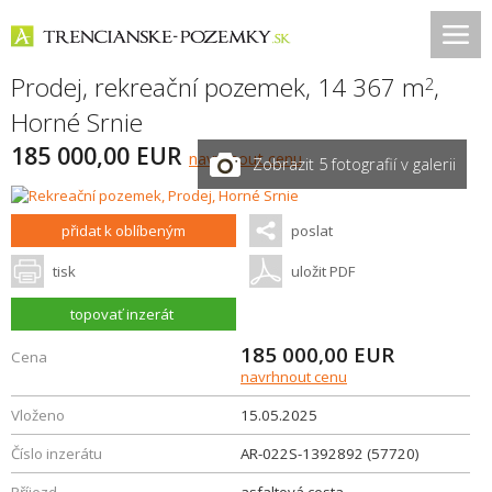
Prodej, rekreační pozemek, 14 367 m
,
2
Horné Srnie
185 000,00 EUR
navrhnout cenu
Zobrazit 5 fotografií v galerii
přidat k oblíbeným
poslat
tisk
uložit PDF
topovať inzerát
185 000,00
EUR
Cena
navrhnout cenu
Vloženo
15.05.2025
Číslo inzerátu
AR-022S-1392892 (57720)