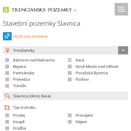
Stavební pozemky Slavnica
Uložiť toto hladanie
Trenčiansky
Bánovce nad Bebravou
Ilava
Myjava
Nové Mesto nad Váhom
Partizánske
Považská Bystrica
Prievidza
Púchov
Trenčín
Typ inzerátu
Prodej
Pronájem
Koupě
Nájem
Dražba