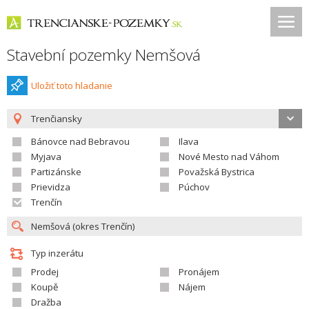
Stavební pozemky Nemšová
Uložiť toto hladanie
Trenčiansky
Bánovce nad Bebravou
Ilava
Myjava
Nové Mesto nad Váhom
Partizánske
Považská Bystrica
Prievidza
Púchov
Trenčín
Typ inzerátu
Prodej
Pronájem
Koupě
Nájem
Dražba