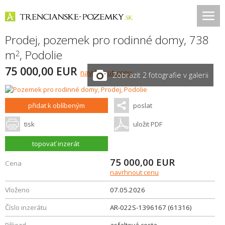
Prodej, pozemek pro rodinné domy, 738
m
,
Podolie
2
75 000,00 EUR
navrhnout cenu
Zobrazit 2 fotografie v galerii
přidat k oblíbeným
poslat
tisk
uložit PDF
topovať inzerát
75 000,00
EUR
Cena
navrhnout cenu
Vloženo
07.05.2026
Číslo inzerátu
AR-022S-1396167 (61316)