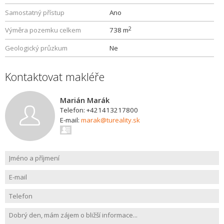
Samostatný přístup
Ano
2
Výměra pozemku celkem
738 m
Geologický průzkum
Ne
Kontaktovat makléře
Marián Marák
Telefon: +421413217800
E-mail:
marak@tureality.sk