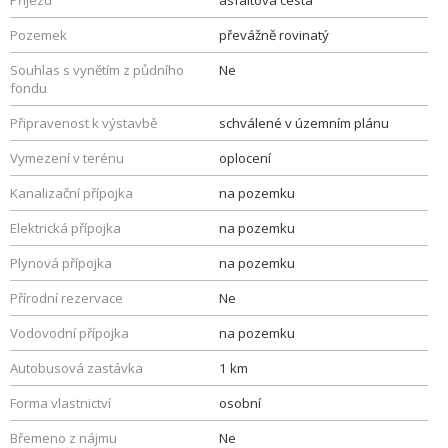
Příjezd
asfaltová cesta
Pozemek
převážně rovinatý
Souhlas s vynětím z půdního
Ne
fondu
Připravenost k výstavbě
schválené v územním plánu
Vymezení v terénu
oplocení
Kanalizační přípojka
na pozemku
Elektrická přípojka
na pozemku
Plynová přípojka
na pozemku
Přírodní rezervace
Ne
Vodovodní přípojka
na pozemku
Autobusová zastávka
1 km
Forma vlastnictví
osobní
Břemeno z nájmu
Ne