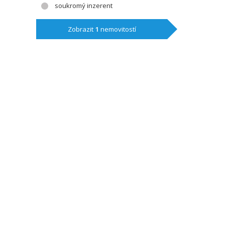
soukromý inzerent
Zobrazit
1
nemovitostí