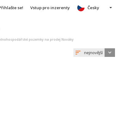
Přihlašte se!
Vstup pro inzerenty
Česky
u
olnohospodářské pozemky na prodej Nováky
nejnovější