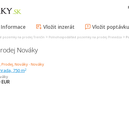
Informace
Vložit inzerát
Vložit poptávk
>
>
é pozemky na prodej Trenčín
Polnohospodářské pozemky na prodej Prievidza
P
rodej Nováky
ahrada, 750 m
2
váky
0
EUR