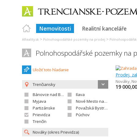
Nemovitosti
Realitní kanceláře
>
>
AReality.sk
Polnohospodářské pozemky na prodej
Polnohospodářsk
Polnohospodářské pozemky na p
Uložiť toto hladanie
Prodej, z
Nováky
,
No
Trenčiansky
19 000,0
Bánovce nad Bebravou
Ilava
Myjava
Nové Mesto nad Váhom
Partizánske
Považská Bystrica
Prievidza
Púchov
Trenčín