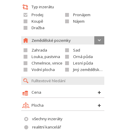
Typ inzerátu
Prodej
Pronájem
Koupě
Nájem
Dražba
Zemědělské pozemky
Zahrada
Sad
Louka, pastvina
Orná půda
Chmelnice, vinice
Lesní půda
Vodní plocha
Jiný zemědělský pozemek
Cena
Plocha
všechny inzeráty
realitní kancelář