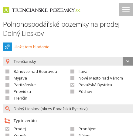
Polnohospodářské pozemky na prodej
Dolný Lieskov
Uložiť toto hladanie
Trenčiansky
Bánovce nad Bebravou
Ilava
Myjava
Nové Mesto nad Váhom
Partizánske
Považská Bystrica
Prievidza
Púchov
Trenčín
Typ inzerátu
Prodej
Pronájem
Koupě
Nájem