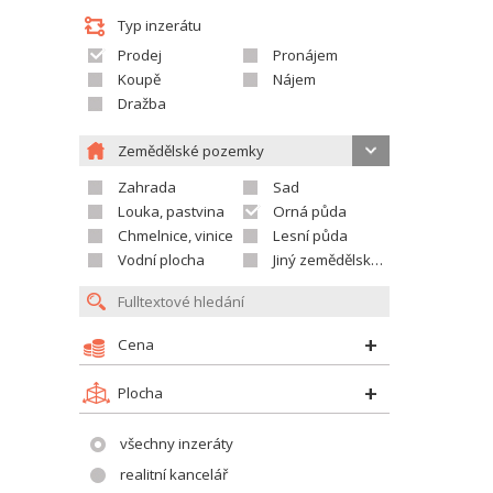
Typ inzerátu
Prodej
Pronájem
Koupě
Nájem
Dražba
Zemědělské pozemky
Zahrada
Sad
Louka, pastvina
Orná půda
Chmelnice, vinice
Lesní půda
Vodní plocha
Jiný zemědělský pozemek
Cena
Plocha
všechny inzeráty
realitní kancelář