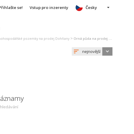
Přihlašte se!
Vstup pro inzerenty
Česky
u
>
nohospodářské pozemky na prodej Dohňany
Orná půda na prodej Dohňany
nejnovější
 záznamy
yhledávání