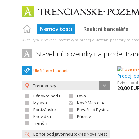
Nemovitosti
Realitní kanceláře
>
>
AReality.sk
Stavební pozemky na prodej
Stavební pozemky na prod
Stavební pozemky na prodej Bzin
Uložiť toto hladanie
Bzince pod
Trenčiansky
20,00
EU
Bánovce nad Bebravou
Ilava
Myjava
Nové Mesto nad Váhom
Partizánske
Považská Bystrica
Prievidza
Púchov
Trenčín