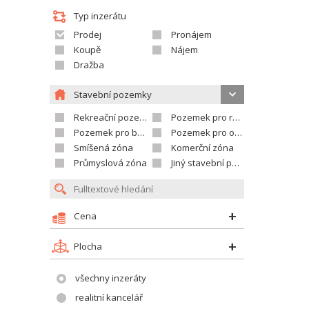
Typ inzerátu
Prodej
Pronájem
Koupě
Nájem
Dražba
Stavební pozemky
Rekreační pozemek
Pozemek pro rodinné domy
Pozemek pro bytovou výstavbu
Pozemek pro občanskou vybavenost
Smíšená zóna
Komerční zóna
Průmyslová zóna
Jiný stavební pozemek
Cena
Plocha
všechny inzeráty
realitní kancelář