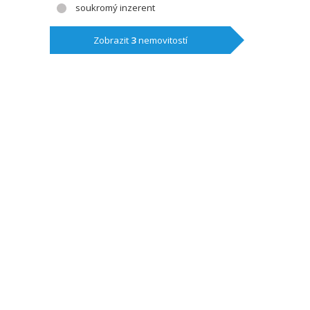
soukromý inzerent
Zobrazit
3
nemovitostí