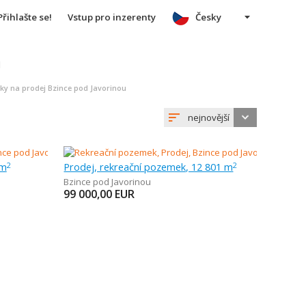
Přihlašte se!
Vstup pro inzerenty
Česky
u
y na prodej Bzince pod Javorinou
nejnovější
 m
Prodej, rekreační pozemek, 12 801 m
2
2
Bzince pod Javorinou
99 000,00
EUR