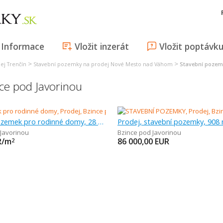
Informace
Vložit inzerát
Vložit poptávk
>
>
ej Trenčín
Stavební pozemky na prodej Nové Mesto nad Váhom
Stavební pozemk
ce pod Javorinou
Prodej, pozemek pro rodinné domy, 28 921 m
Prodej, stavební pozemky, 908
 Javorinou
Bzince pod Javorinou
R/m
86 000,00
EUR
2