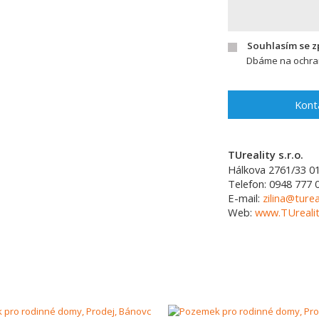
Souhlasím se 
Dbáme na ochran
Kont
TUreality s.r.o.
Hálkova 2761/33
0
Telefon:
0948 777 
E-mail:
zilina@turea
Web:
www.TUrealit