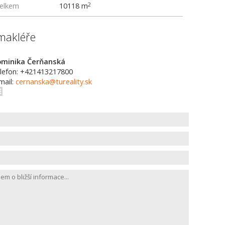
elkem
10118 m
2
makléře
minika Čerňanská
lefon: +421413217800
mail:
cernanska@tureality.sk