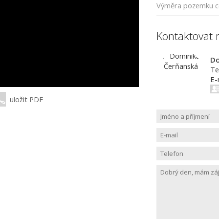
Výměra pozemku c
Kontaktovat 
Do
Te
E-
uložit PDF