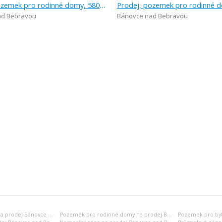
Prodej, pozemek pro rodinné domy, 580 m
ad Bebravou
Bánovce nad Bebravou
Rekreační pozemek na prodej Bánovce nad Bebravou
Pozemek pro rodinné domy na prodej Bánovce nad Bebravou