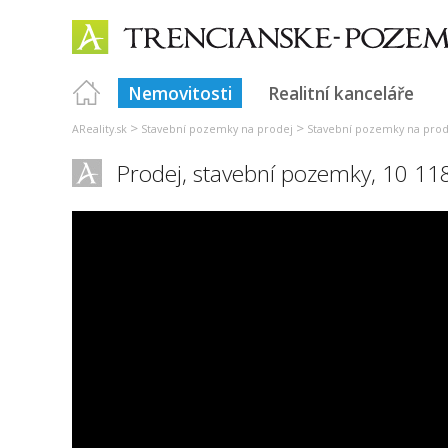
Nemovitosti
Realitní kanceláře
>
>
AReality.sk
Stavební pozemky na prodej
Stavební pozemky na prod
Prodej, stavební pozemky, 10 11