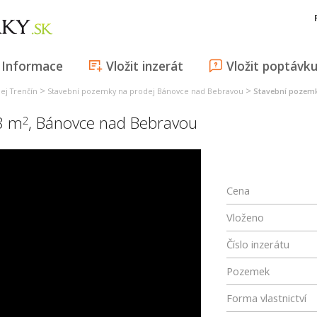
Informace
Vložit inzerát
Vložit poptávk
>
>
ej Trenčín
Stavební pozemky na prodej Bánovce nad Bebravou
Stavební pozemk
8 m
,
Bánovce nad Bebravou
2
Cena
Vloženo
Číslo inzerátu
Pozemek
Forma vlastnictví