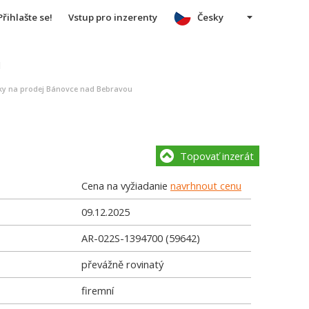
Přihlašte se!
Vstup pro inzerenty
Česky
u
y na prodej Bánovce nad Bebravou
Topovať inzerát
Cena na vyžiadanie
navrhnout cenu
09.12.2025
AR-022S-1394700 (59642)
převážně rovinatý
firemní