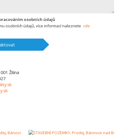
zpracováním osobních údajů
u osobních údajů, více informací naleznete
zde
aktovat
1001
Žilina
027
lity.sk
y.sk