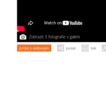
Zobrazit 3 fotografie v galerii
přidat k oblíbeným
poslat
tisk