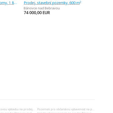
Prodej, pozemek pro rodinné domy, 1 815 m
Prodej, stavební pozemky, 600 m
2
Bánovce nad Bebravou
74 000,00
EUR
Pozemek pro bytovou výstavbu na prodej Bánovce nad Bebravou
Pozemek pro občanskou vybavenost na prodej Bánovce nad Bebravou