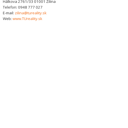
Hálkova 2761/33
01001
Žilina
Telefon:
0948 777 027
E-mail:
zilina@tureality.sk
Web:
www.TUreality.sk