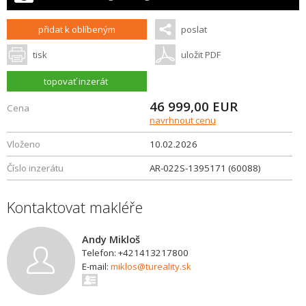
přidat k oblíbeným
poslat
tisk
uložit PDF
topovať inzerát
46 999,00
EUR
Cena
navrhnout cenu
Vloženo
10.02.2026
Číslo inzerátu
AR-022S-1395171 (60088)
Kontaktovat makléře
Andy Mikloš
Telefon: +421413217800
E-mail:
miklos@tureality.sk