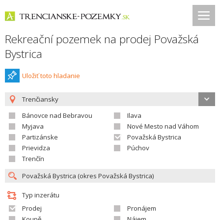
Rekreační pozemek na prodej Považská
Bystrica
Uložiť toto hladanie
Trenčiansky
Bánovce nad Bebravou
Ilava
Myjava
Nové Mesto nad Váhom
Partizánske
Považská Bystrica
Prievidza
Púchov
Trenčín
Typ inzerátu
Prodej
Pronájem
Koupě
Nájem