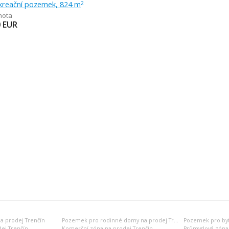
ekreační pozemek, 824 m
2
hota
0
EUR
a prodej Trenčín
Pozemek pro rodinné domy na prodej Trenčín
ej Trenčín
Komerční zóna na prodej Trenčín
Průmyslová zóna