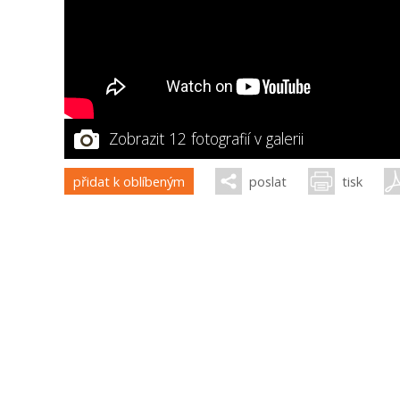
Zobrazit 12 fotografií v galerii
přidat k oblíbeným
poslat
tisk