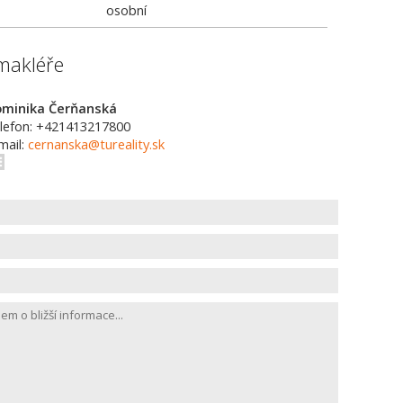
osobní
makléře
minika Čerňanská
lefon: +421413217800
mail:
cernanska@tureality.sk