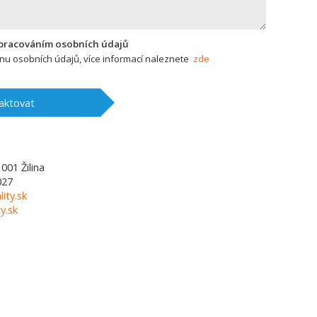
zpracováním osobních údajů
u osobních údajů, více informací naleznete
zde
aktovat
1001
Žilina
027
lity.sk
y.sk