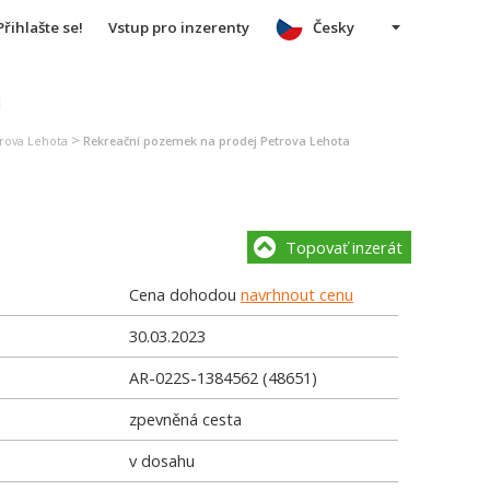
Přihlašte se!
Vstup pro inzerenty
Česky
u
>
rova Lehota
Rekreační pozemek na prodej Petrova Lehota
Topovať inzerát
Cena dohodou
navrhnout cenu
30.03.2023
AR-022S-1384562 (48651)
zpevněná cesta
v dosahu