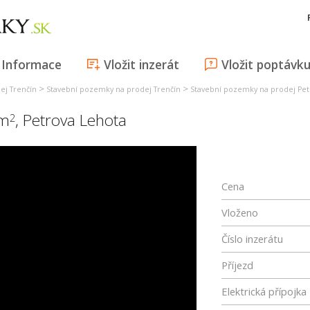
Informace
Vložit inzerát
Vložit poptávk
>
>
ej Trenčín
Stavební pozemky na prodej Trenčín
Stavební pozemky na prodej Pet
 m
,
Petrova Lehota
2
Cena
Vloženo
Číslo inzerátu
Příjezd
Elektrická přípojka