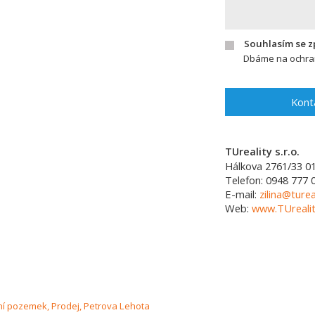
Souhlasím se 
Dbáme na ochran
Kont
TUreality s.r.o.
Hálkova 2761/33
0
Telefon:
0948 777 
E-mail:
zilina@turea
Web:
www.TUrealit