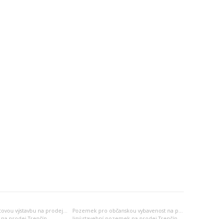
Pozemek pro bytovou výstavbu na prodej Trenčín
Pozemek pro občanskou vybavenost na prodej Trenčín
 na prodej Trenčín
Jiný stavební pozemek na prodej Trenčín