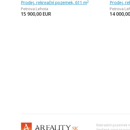
Prodej, rekreační pozemek, 611 m
Prodej, r
2
Petrova Lehota
Petrova Le
15 900,00
EUR
14 000,0
Rekreační pozemek n
Smíšená zóna na prod