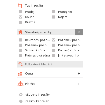
Typ inzerátu
Prodej
Pronájem
Koupě
Nájem
Dražba
Stavební pozemky
Rekreační pozemek
Pozemek pro rodinné domy
Pozemek pro bytovou výstavbu
Pozemek pro občanskou vybavenost
Smíšená zóna
Komerční zóna
Průmyslová zóna
Jiný stavební pozemek
Cena
Plocha
všechny inzeráty
realitní kancelář