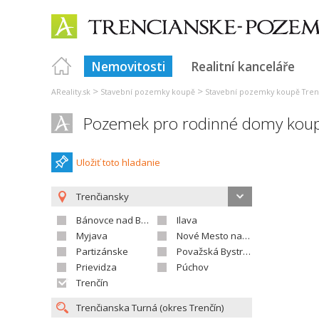
Nemovitosti
Realitní kanceláře
>
>
AReality.sk
Stavební pozemky koupě
Stavební pozemky koupě Tren
Pozemek pro rodinné domy koup
Uložiť toto hladanie
Trenčiansky
Bánovce nad Bebravou
Ilava
Myjava
Nové Mesto nad Váhom
Partizánske
Považská Bystrica
Prievidza
Púchov
Trenčín