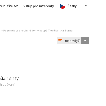
Přihlašte se!
Vstup pro inzerenty
Česky
u
>
Pozemek pro rodinné domy koupě Trenčianska Turná
nejnovější
 záznamy
yhledávání