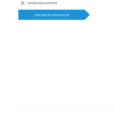
soukromý inzerent
Zobrazit
0
nemovitostí