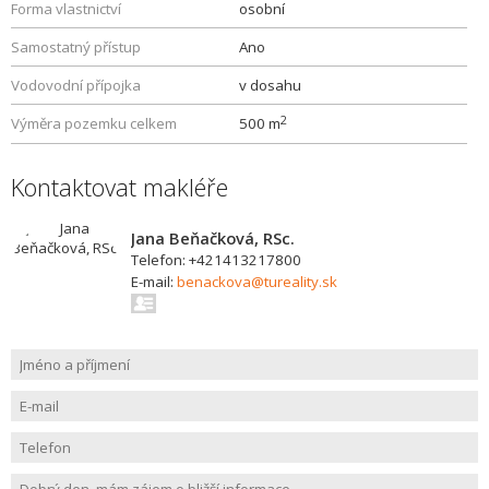
Forma vlastnictví
osobní
Samostatný přístup
Ano
Vodovodní přípojka
v dosahu
2
Výměra pozemku celkem
500 m
Kontaktovat makléře
Jana Beňačková, RSc.
Telefon: +421413217800
E-mail:
benackova@tureality.sk