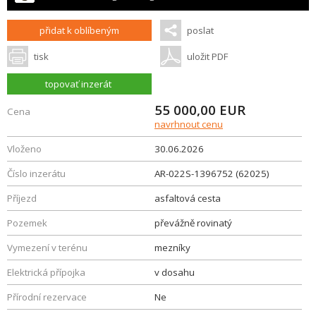
přidat k oblíbeným
poslat
tisk
uložit PDF
topovať inzerát
55 000,00
EUR
Cena
navrhnout cenu
Vloženo
30.06.2026
Číslo inzerátu
AR-022S-1396752 (62025)
Příjezd
asfaltová cesta
Pozemek
převážně rovinatý
Vymezení v terénu
mezníky
Elektrická přípojka
v dosahu
Přírodní rezervace
Ne