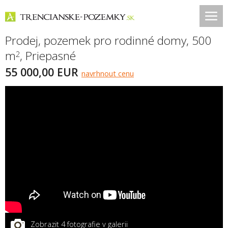
Prodej, pozemek pro rodinné domy, 500
m
,
Priepasné
2
55 000,00 EUR
navrhnout cenu
Zobrazit 4 fotografie v galerii