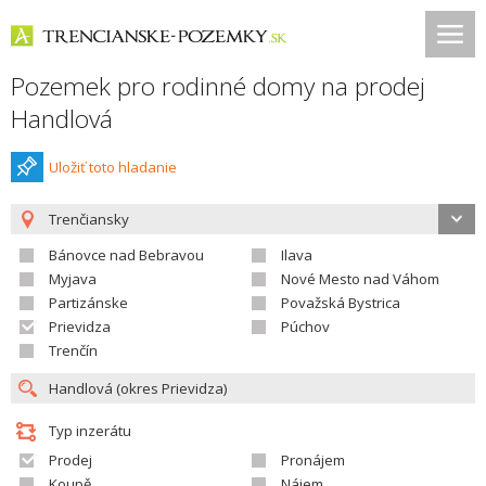
Pozemek pro rodinné domy na prodej
Handlová
Uložiť toto hladanie
Trenčiansky
Bánovce nad Bebravou
Ilava
Myjava
Nové Mesto nad Váhom
Partizánske
Považská Bystrica
Prievidza
Púchov
Trenčín
Typ inzerátu
Prodej
Pronájem
Koupě
Nájem