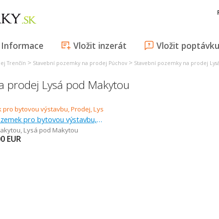
Informace
Vložit inzerát
Vložit poptávk
>
>
ej Trenčín
Stavební pozemky na prodej Púchov
Stavební pozemky na prodej Lys
a prodej Lysá pod Makytou
Prodej, pozemek pro bytovou výstavbu, 14 769 m
akytou
,
Lysá pod Makytou
00
EUR