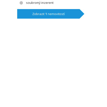
soukromý inzerent
Zobrazit
1
nemovitostí