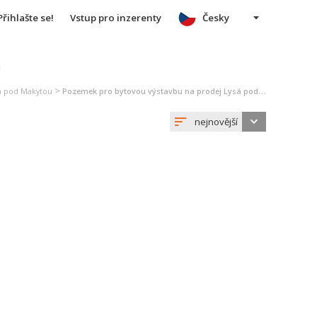
Přihlašte se!
Vstup pro inzerenty
Česky
u
>
á pod Makytou
Pozemek pro bytovou výstavbu na prodej Lysá pod Makytou
nejnovější