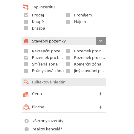
Typ inzerátu
Prodej
Pronájem
Koupě
Nájem
Dražba
Stavební pozemky
Rekreační pozemek
Pozemek pro rodinné domy
Pozemek pro bytovou výstavbu
Pozemek pro občanskou vybavenost
Smíšená zóna
Komerční zóna
Průmyslová zóna
Jiný stavební pozemek
Cena
Plocha
všechny inzeráty
realitní kancelář