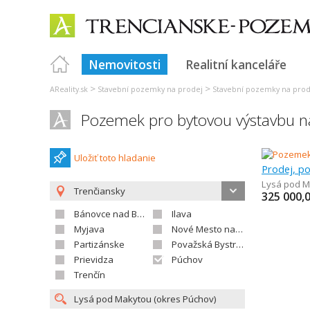
Nemovitosti
Realitní kanceláře
>
>
AReality.sk
Stavební pozemky na prodej
Stavební pozemky na prod
Pozemek pro bytovou výstavbu n
Uložiť toto hladanie
Lysá pod M
Trenčiansky
325 000,
Bánovce nad Bebravou
Ilava
Myjava
Nové Mesto nad Váhom
Partizánske
Považská Bystrica
Prievidza
Púchov
Trenčín