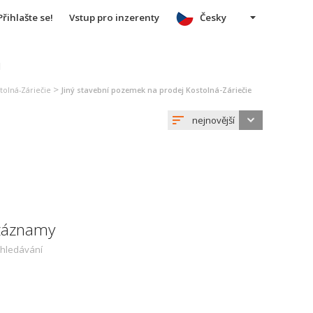
Přihlašte se!
Vstup pro inzerenty
Česky
u
>
tolná-Záriečie
Jiný stavební pozemek na prodej Kostolná-Záriečie
nejnovější
 záznamy
yhledávání