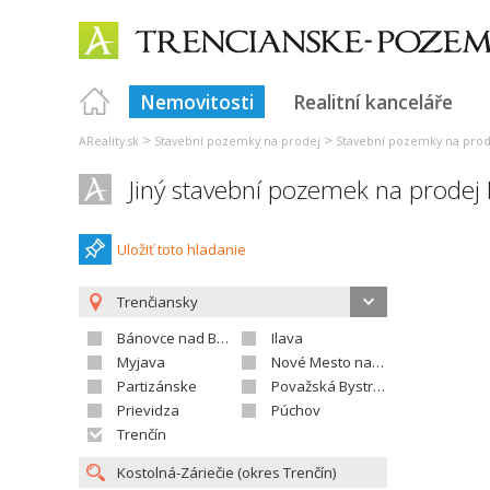
Nemovitosti
Realitní kanceláře
>
>
AReality.sk
Stavební pozemky na prodej
Stavební pozemky na prod
Jiný stavební pozemek na prodej 
Uložiť toto hladanie
Trenčiansky
Bánovce nad Bebravou
Ilava
Myjava
Nové Mesto nad Váhom
Partizánske
Považská Bystrica
Prievidza
Púchov
Trenčín