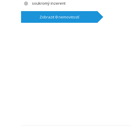
soukromý inzerent
Zobrazit
0
nemovitostí