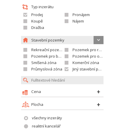
Typ inzerátu
Prodej
Pronájem
Koupě
Nájem
Dražba
Stavební pozemky
Rekreační pozemek
Pozemek pro rodinné domy
Pozemek pro bytovou výstavbu
Pozemek pro občanskou vybavenost
Smíšená zóna
Komerční zóna
Průmyslová zóna
Jiný stavební pozemek
Cena
Plocha
všechny inzeráty
realitní kancelář